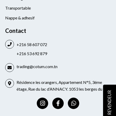
Transportable
Nappe & adhesif
Contact
+216 58 607 072
+216 53 692 879
trading@cotum.com.tn
Résidence les orangers, Appartement N°5, 3éme
étage, Rue du lac d’ANNACY. 1053 les berges du lac
REVENDEUR
I
F
W
n
a
h
s
c
a