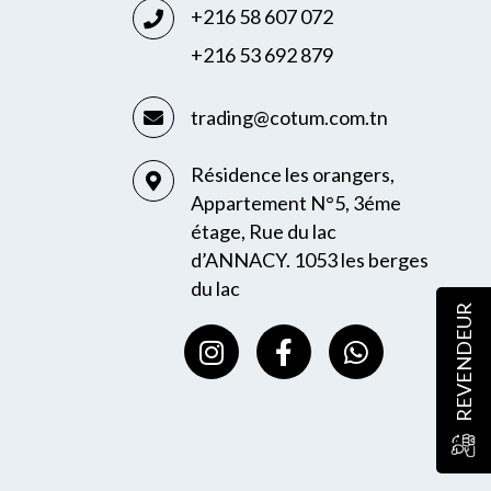
+216 58 607 072
+216 53 692 879
trading@cotum.com.tn
Résidence les orangers,
Appartement N°5, 3éme
étage, Rue du lac
d’ANNACY. 1053 les berges
du lac
REVENDEUR
I
F
W
n
a
h
s
c
a
t
e
t
a
b
s
g
o
a