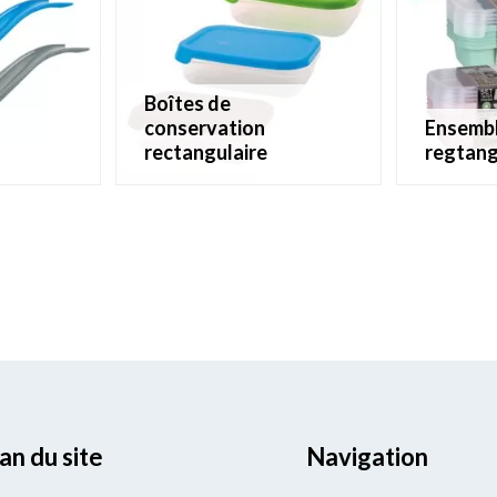
boîtes de
conservation
ensemble de 5 boîtes
rectangulaire
regtangu
an du site
Navigation