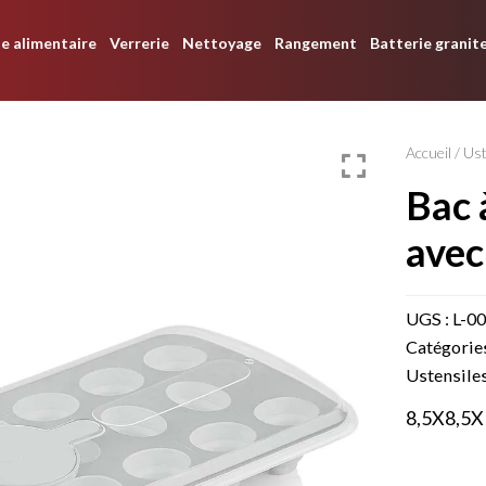
e alimentaire
Verrerie
Nettoyage
Rangement
Batterie granit
Accueil
/
Ust
bac à glaçon pliable
avec
UGS :
L-0
Catégorie
Ustensiles
8,5X8,5