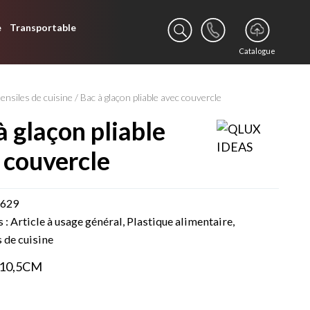
e
Transportable
Catalogue
ensiles de cuisine
/ Bac à glaçon pliable avec couvercle
 couvercle
0629
s :
Article à usage général
,
Plastique alimentaire
,
 de cuisine
X10,5CM