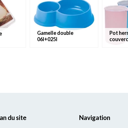
gamelle double
pot hermétique avec
e
06l+025l
couverc
an du site
Navigation