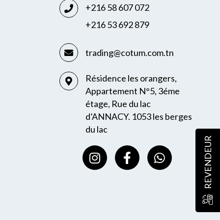
+216 58 607 072
+216 53 692 879
trading@cotum.com.tn
Résidence les orangers,
Appartement N°5, 3éme
étage, Rue du lac
d’ANNACY. 1053 les berges
du lac
REVENDEUR
I
F
W
n
a
h
s
c
a
t
e
t
a
b
s
g
o
a