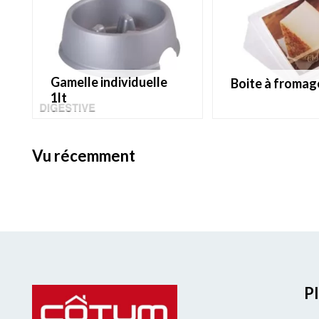
gamelle individuelle
boite à fromag
1lt
vu récemment
Pl