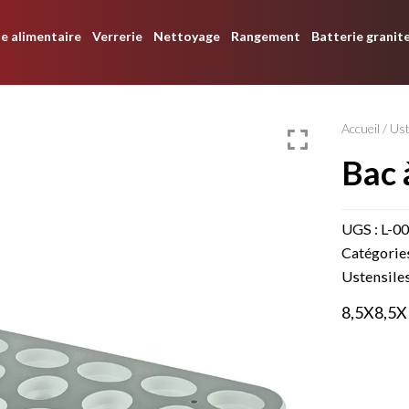
e alimentaire
Verrerie
Nettoyage
Rangement
Batterie granit
Accueil
/
Ust
bac
UGS :
L-0
Catégorie
Ustensiles
8,5X8,5