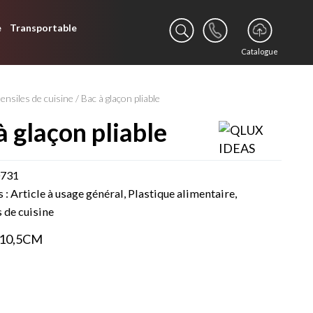
e
Transportable
Catalogue
ensiles de cuisine
/ Bac à glaçon pliable
 à glaçon pliable
0731
s :
Article à usage général
,
Plastique alimentaire
,
 de cuisine
X10,5CM