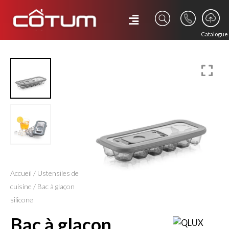
Catalogue
Accueil
/
Ustensiles de
cuisine
/ Bac à glaçon
silicone
bac à glaçon