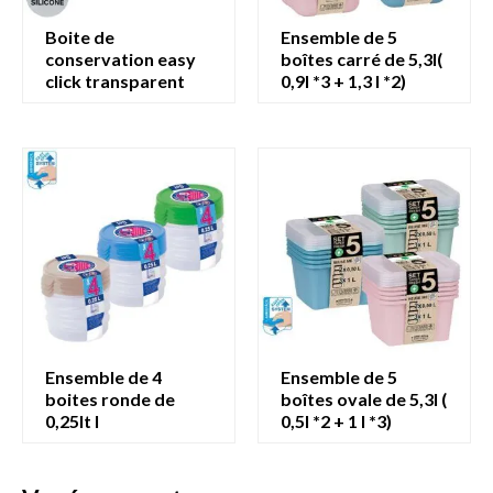
boite de
ensemble de 5
conservation easy
boîtes carré de 5,3l(
click transparent
0,9l *3 + 1,3 l *2)
ensemble de 4
ensemble de 5
boites ronde de
boîtes ovale de 5,3l (
0,25lt l
0,5l *2 + 1 l *3)