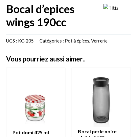
bocal d’epices
wings 190cc
UGS :
KC-205
Catégories :
Pot à épices
,
Verrerie
vous pourriez aussi aimer..
bocal perle noire
pot domi 425 ml