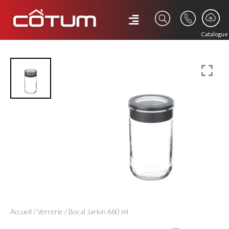
Catalogue
Accueil
/
Verrerie
/ Bocal Jarkin 660 ml