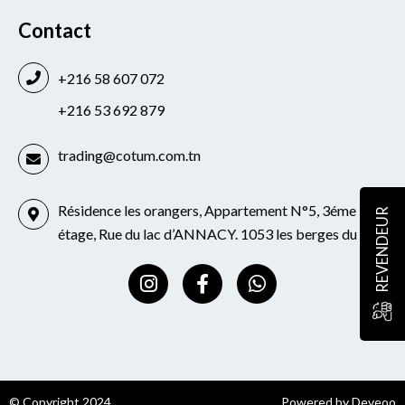
Contact
+216 58 607 072
+216 53 692 879
trading@cotum.com.tn
Résidence les orangers, Appartement N°5, 3éme
REVENDEUR
étage, Rue du lac d’ANNACY. 1053 les berges du lac
I
F
W
n
a
h
s
c
a
t
e
t
a
b
s
g
o
a
r
o
p
© Copyright 2024
Powered by Deveoo