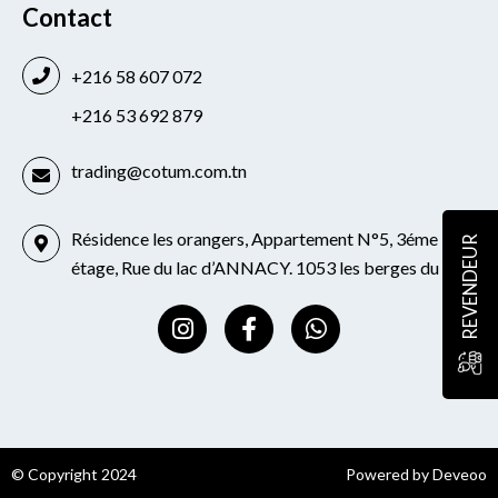
Contact
+216 58 607 072
+216 53 692 879
trading@cotum.com.tn
Résidence les orangers, Appartement N°5, 3éme
REVENDEUR
étage, Rue du lac d’ANNACY. 1053 les berges du lac
I
F
W
n
a
h
s
c
a
t
e
t
a
b
s
g
o
a
r
o
p
© Copyright 2024
Powered by Deveoo
a
k
p