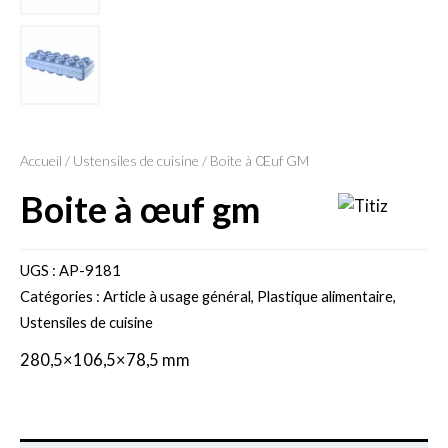
Accueil
/
Ustensiles de cuisine
/ Boite à Œuf GM
boite à œuf gm
UGS :
AP-9181
Catégories :
Article à usage général
,
Plastique alimentaire
,
Ustensiles de cuisine
280,5×106,5×78,5 mm