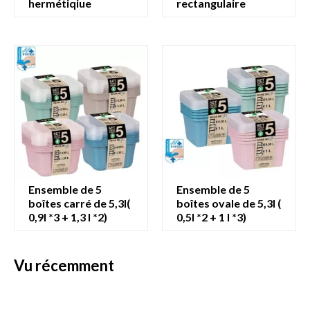
hermétiqiue
rectangulaire
ensemble de 5
ensemble de 5
boîtes carré de 5,3l(
boîtes ovale de 5,3l (
0,9l *3 + 1,3 l *2)
0,5l *2 + 1 l *3)
vu récemment