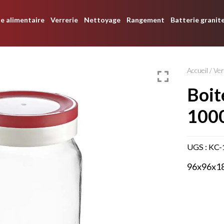
e alimentaire
Verrerie
Nettoyage
Rangement
Batterie granit
Accueil
/
Ver
boite epice fourlines
100
UGS :
KC-
96x96x1