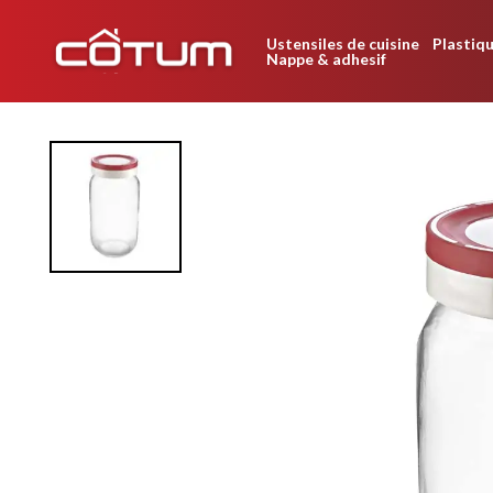
Ustensiles de cuisine
Plastiqu
Nappe & adhesif