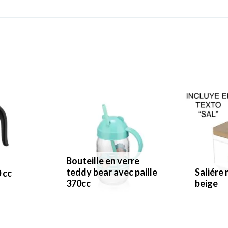
bouteille en verre
teddy bear avec paille
saliére recetangulaire
0 cc
370cc
beige