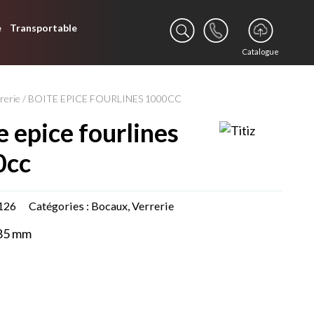
e
Transportable
Catalogue
rerie
/ BOITE EPICE FOURLINES 1000CC
0cc
126
Catégories :
Bocaux
,
Verrerie
85 mm