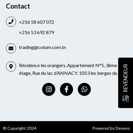
Contact
+216 58 607 072
+216 53 692 879
trading@cotum.com.tn
Résidence les orangers, Appartement N°5, 3éme
REVENDEUR
étage, Rue du lac d’ANNACY. 1053 les berges du lac
I
F
W
n
a
h
s
c
a
t
e
t
a
b
s
g
o
a
r
o
p
© Copyright 2024
Powered by Deveoo
a
k
p