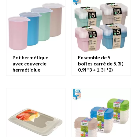
pot hermétique
ensemble de 5
avec couvercle
boîtes carré de 5,3l(
hermétiqiue
0,9l *3 + 1,3 l *2)