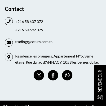
Contact
+216 58 607 072
+216 53 692 879
trading@cotum.com.tn
Résidence les orangers, Appartement N°5, 3éme
étage, Rue du lac d’ANNACY. 1053 les berges du lac
I
F
W
REVENDEUR
n
a
h
s
c
a
t
e
t
a
b
s
g
o
a
r
o
p