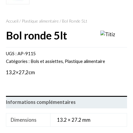
Accueil
/
Plastique alimentaire
/ Bol Ronde 5Lt
bol ronde 5lt
UGS :
AP-9115
Catégories :
Bols et assiettes
,
Plastique alimentaire
13,2×27,2cm
Informations complémentaires
Dimensions
13.2 × 27.2 mm