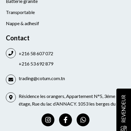
Batterie granite
Transportable
Nappe & adhesif
Contact
+216 58 607 072
+216 53 692 879
trading@cotum.com.tn
Résidence les orangers, Appartement N°5, 3éme
REVENDEUR
étage, Rue du lac d’ANNACY. 1053 les berges du lac
I
F
W
n
a
h
s
c
a