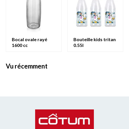
bocal ovale rayé
bouteille kids tritan
1600 cc
0.55l
vu récemment