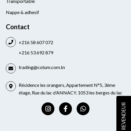
Transportable
Nappe & adhesif
Contact
+216 58 607 072
+216 53 692 879
trading@cotum.com.tn
Résidence les orangers, Appartement N°5, 3éme
étage, Rue du lac d’ANNACY. 1053 les berges du lac
I
F
W
REVENDEUR
n
a
h
s
c
a
t
e
t
a
b
s