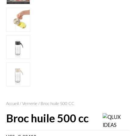
Accueil
/
Verrerie
/ Broc huile 500 CC
broc huile 500 cc