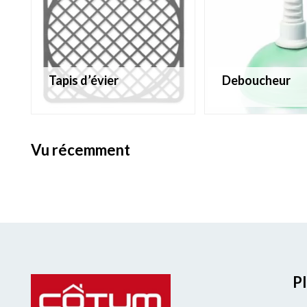
tapis d’évier
deboucheur
vu récemment
Pl