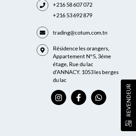
+216 58 607 072
+216 53 692 879
trading@cotum.com.tn
Résidence les orangers,
Appartement N°5, 3éme
étage, Rue du lac
d’ANNACY. 1053 les berges
du lac
REVENDEUR
I
F
W
n
a
h
s
c
a
t
e
t
a
b
s
g
o
a