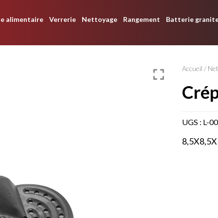
e alimentaire
Verrerie
Nettoyage
Rangement
Batterie granit
Accueil
/
Ne
cré
UGS :
L-0
8,5X8,5