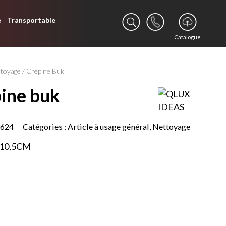
e
Transportable
Catalogue
ttoyage
/ Crépine Buk
pine buk
0624
Catégories :
Article à usage général
,
Nettoyage
X10,5CM