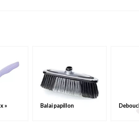
ux »
balai papillon
debouc