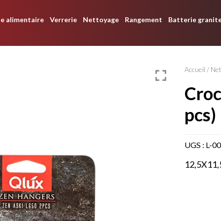
e alimentaire
Verrerie
Nettoyage
Rangement
Batterie granit
Accueil
/
Ne
crochet mural zen (2
pcs)
UGS :
L-0
12,5X11