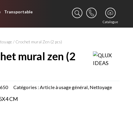
e
Transportable
Catalogue
ttoyage
/ Crochet mural Zen (2 pcs)
0650
Catégories :
Article à usage général
,
Nettoyage
,5X4 CM