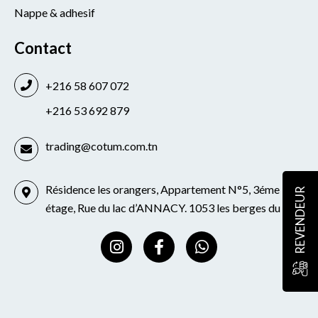
Nappe & adhesif
Contact
+216 58 607 072
+216 53 692 879
trading@cotum.com.tn
Résidence les orangers, Appartement N°5, 3éme
REVENDEUR
étage, Rue du lac d’ANNACY. 1053 les berges du lac
I
F
W
n
a
h
s
c
a
t
e
t
a
b
s
g
o
a