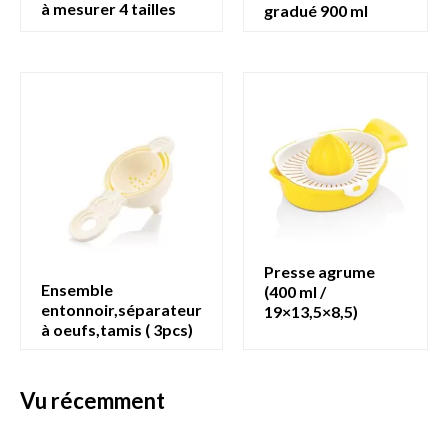
à mesurer 4 tailles
gradué 900 ml
presse agrume
ensemble
(400 ml /
entonnoir,séparateur
19×13,5×8,5)
à oeufs,tamis ( 3pcs)
vu récemment