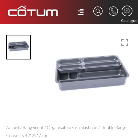
Catalogue
Accueil
/
Rangement
/
Organisateurs en plastique
/ Double Range
Couverts 42*29*7 cm