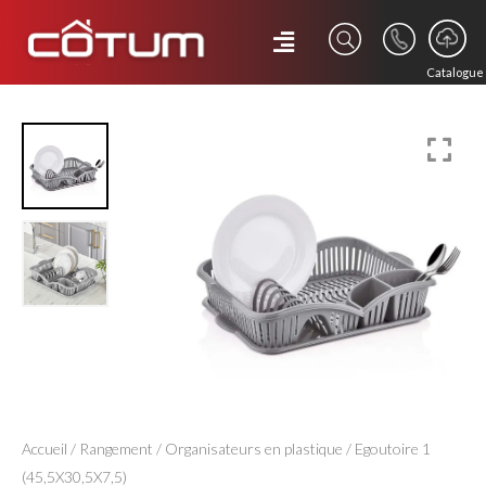
Catalogue
Accueil
/
Rangement
/
Organisateurs en plastique
/ Egoutoire 1
(45,5X30,5X7,5)