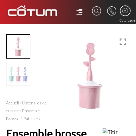
Catalogue
Accueil
/
Ustensiles de
cuisine
/ Ensemble
Brosse à Patisserie
ensemble brosse