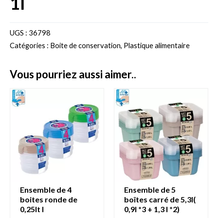
1l
UGS :
36798
Catégories :
Boite de conservation
,
Plastique alimentaire
vous pourriez aussi aimer..
ensemble de 4
ensemble de 5
boites ronde de
boîtes carré de 5,3l(
0,25lt l
0,9l *3 + 1,3 l *2)