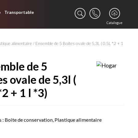
e
Transportable
Catalogue
stique alimentaire
/ Ensemble de 5 Boîtes ovale de 5,3L ( 0,5L *2 + 1
s ovale de 5,3l (
*2 + 1 l *3)
s :
Boite de conservation
,
Plastique alimentaire