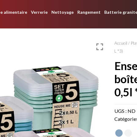
e alimentaire
Verrerie
Nettoyage
Rangement
Batterie granit
Accueil
/
Pla
L *3)
ensemble de 5
boîte
0,5l 
UGS :
ND
Catégorie