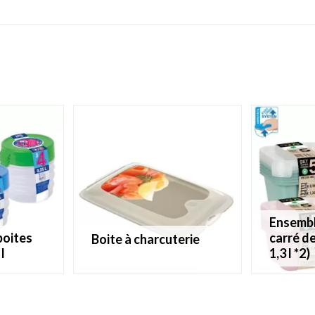
ensemble de 5 boîtes
carré de 
boite à charcuterie
l
1,3 l *2)