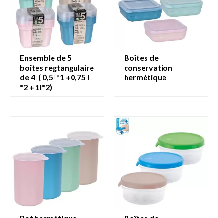
ensemble de 5
boîtes de
boîtes regtangulaire
conservation
de 4l ( 0,5l *1 +0,75 l
hermétique
*2 + 1l*2)
pot hermétique
boîtes de