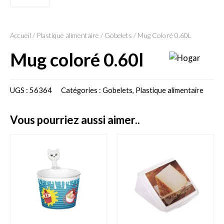
Accueil
/
Plastique alimentaire
/
Gobelets
/ Mug Coloré 0.60L
mug coloré 0.60l
UGS :
56364
Catégories :
Gobelets
,
Plastique alimentaire
vous pourriez aussi aimer..