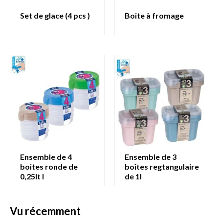
set de glace (4 pcs )
boite à fromage
ensemble de 4
ensemble de 3
boites ronde de
boîtes regtangulaire
0,25lt l
de 1l
vu récemment