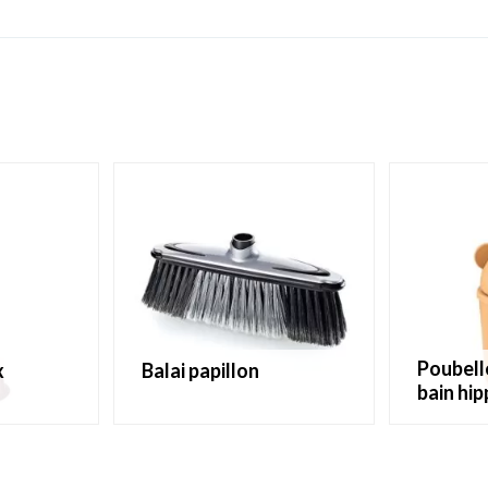
poubelle de salle de
x
balai papillon
bain hi