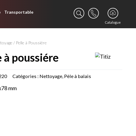
e
Transportable
Catalogue
ttoyage
/ Pelle à Poussiére
le à poussiére
220
Catégories :
Nettoyage
,
Pèle à balais
x78 mm