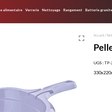
e alimentaire
Verrerie
Nettoyage
Rangement
Batterie granit
Accueil
/
Ne
pel
UGS :
TP-
330x220