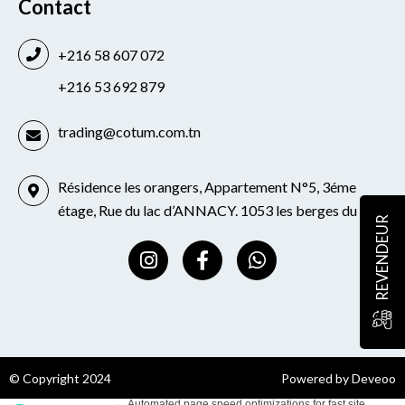
Contact
+216 58 607 072
+216 53 692 879
trading@cotum.com.tn
Résidence les orangers, Appartement N°5, 3éme
étage, Rue du lac d’ANNACY. 1053 les berges du lac
REVENDEUR
I
F
W
n
a
h
s
c
a
t
e
t
a
b
s
g
o
a
r
o
p
© Copyright 2024
Powered by Deveoo
a
k
p