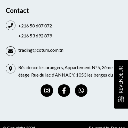
Contact
+216 58 607 072
+216 53 692 879
trading@cotum.com.tn
Résidence les orangers, Appartement N°5, 3éme
REVENDEUR
étage, Rue du lac d’ANNACY. 1053 les berges du lac
I
F
W
n
a
h
s
c
a
t
e
t
a
b
s
g
o
a
r
o
p
© Copyright 2024
Powered by Deveoo