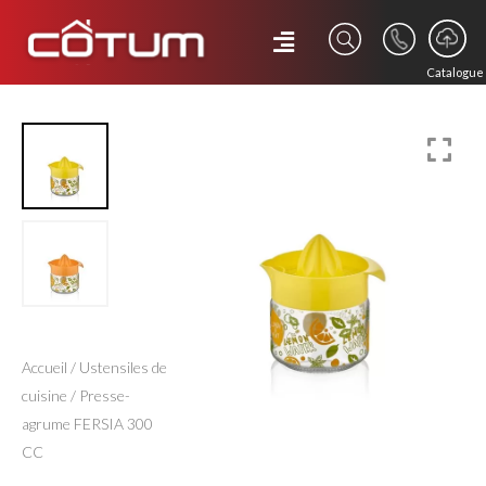
Catalogue
Accueil
/
Ustensiles de
cuisine
/ Presse-
agrume FERSIA 300
CC