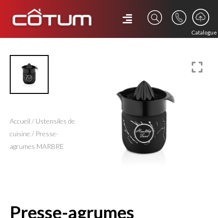
Catalogue
Accueil
/
Ustensiles de
cuisine
/ Presse-
agrumes MARBRE
presse-agrumes