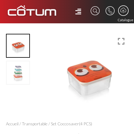
Catalogue
Accueil
/
Transportable
/ Set Coccosaver(4 PCS)