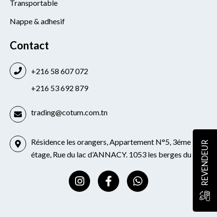
Transportable
Nappe & adhesif
Contact
+216 58 607 072
+216 53 692 879
trading@cotum.com.tn
Résidence les orangers, Appartement N°5, 3éme
REVENDEUR
étage, Rue du lac d’ANNACY. 1053 les berges du lac
I
F
W
n
a
h
s
c
a
t
e
t