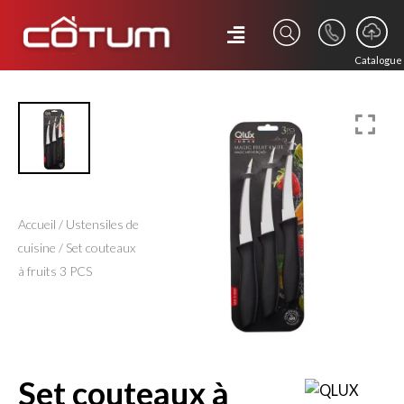
Catalogue
Accueil
/
Ustensiles de
cuisine
/ Set couteaux
à fruits 3 PCS
set couteaux à