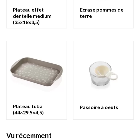
plateau effet
ecrase pommes de
dentelle medium
terre
(35x18x3,5)
plateau tuba
passoire à oeufs
(44×29,5×4,5)
vu récemment