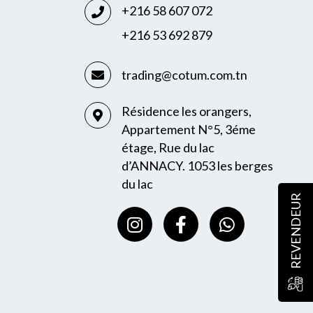
+216 58 607 072
+216 53 692 879
trading@cotum.com.tn
Résidence les orangers,
Appartement N°5, 3éme
étage, Rue du lac
d’ANNACY. 1053 les berges
du lac
REVENDEUR
I
F
W
n
a
h
s
c
a
t
e
t
a
b
s
g
o
a