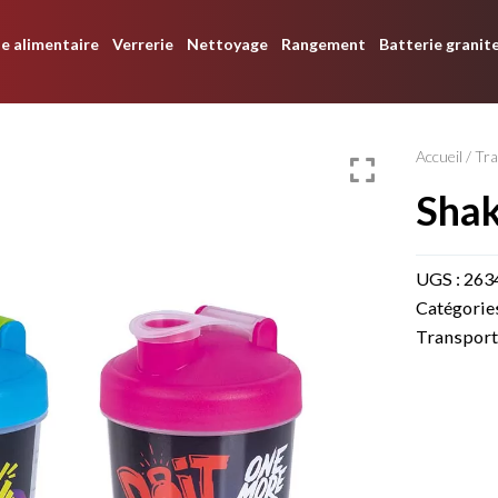
e alimentaire
Verrerie
Nettoyage
Rangement
Batterie granit
Accueil
/
Tra
sha
UGS :
263
Catégorie
Transport