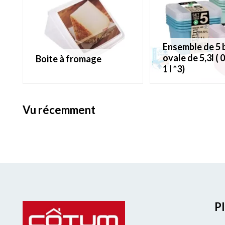
ensemble de 5 boîtes
ovale de 5,3l ( 0
boite à fromage
1 l *3)
vu récemment
Pl