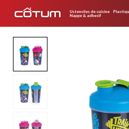
Ustensiles de cuisine
Plastiqu
Nappe & adhesif