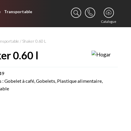
e
Transportable
Catalogue
nsportable
/ Shaker 0.60 L
ker 0.60 l
49
s :
Gobelet à café
,
Gobelets
,
Plastique alimentaire
,
able