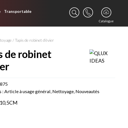
e
Transportable
Catalogue
ttoyage
/ Tapis de robinet d’évier
ier
0875
s :
Article à usage général
,
Nettoyage
,
Nouveautés
X10,5CM