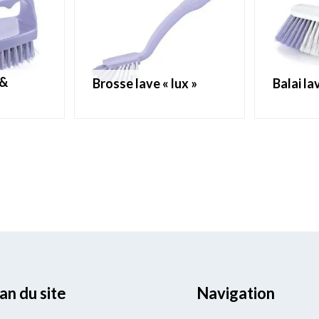
brosse lave « lux »
balai l
an du site
Navigation