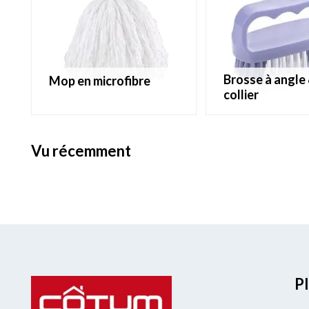
brosse à angle &
mop en microfibre
collier
vu récemment
Pl