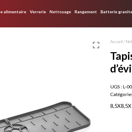
e alimentaire
Verrerie
Nettoyage
Rangement
Batterie granit
Accueil
/
Ne
tapis de robinet
d’év
UGS :
L-0
Catégorie
8,5X8,5