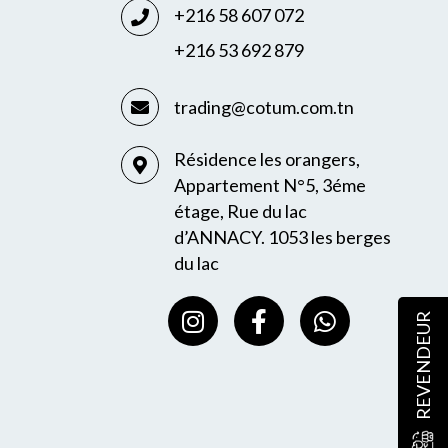
+216 58 607 072
+216 53 692 879
trading@cotum.com.tn
Résidence les orangers,
Appartement N°5, 3éme
étage, Rue du lac
d’ANNACY. 1053 les berges
du lac
I
F
W
REVENDEUR
n
a
h
s
c
a
t
e
t
a
b
s
g
o
a