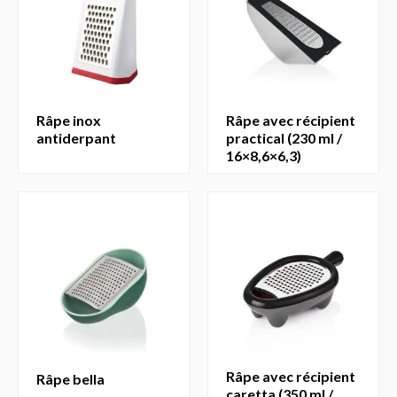
râpe inox
râpe avec récipient
antiderpant
practical (230 ml /
16×8,6×6,3)
râpe avec récipient
râpe bella
caretta (350 ml /