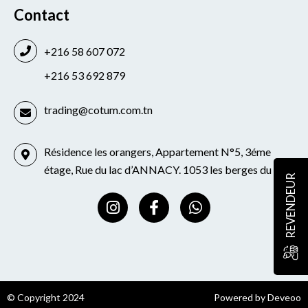
Contact
+216 58 607 072
+216 53 692 879
trading@cotum.com.tn
Résidence les orangers, Appartement N°5, 3éme
étage, Rue du lac d’ANNACY. 1053 les berges du lac
REVENDEUR
I
F
W
n
a
h
s
c
a
t
e
t
a
b
s
g
o
a
r
o
p
© Copyright 2024
Powered by Deveoo
a
k
p