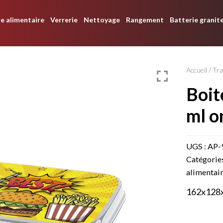
e alimentaire
Verrerie
Nettoyage
Rangement
Batterie granit
Accueil
/
Tra
boite à déjeuner 600
ml o
UGS :
AP-
Catégorie
alimentai
162x128