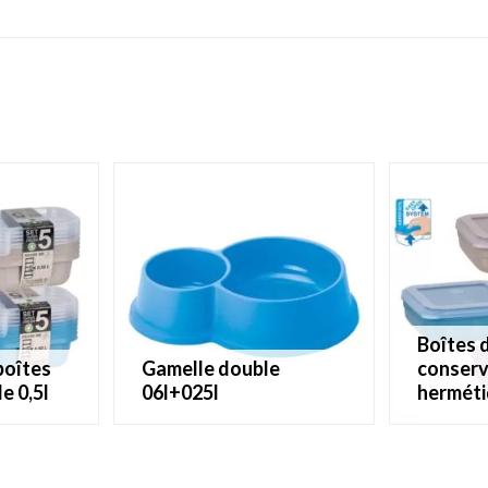
boîtes de
gamelle double
conserv
e 0,5l
06l+025l
hermét