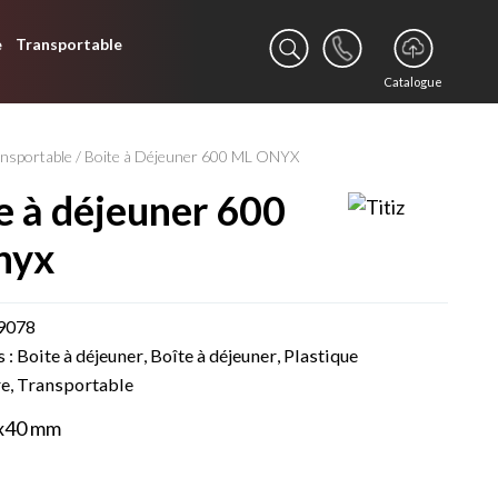
e
Transportable
Catalogue
nsportable
/ Boite à Déjeuner 600 ML ONYX
nyx
9078
s :
Boite à déjeuner
,
Boîte à déjeuner
,
Plastique
re
,
Transportable
x40 mm