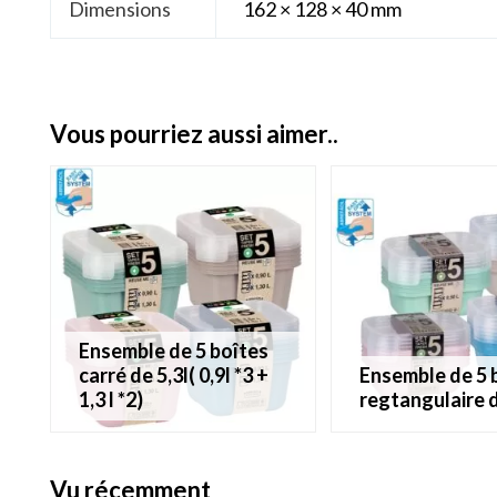
Dimensions
162 × 128 × 40 mm
vous pourriez aussi aimer..
ensemble de 5 boîtes
carré de 5,3l( 0,9l *3 +
ensemble de 5 boîtes
1,3 l *2)
regtangulaire d
vu récemment