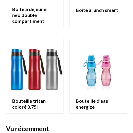
boite à dejeuner
boîte à lunch smart
néo double
compartiment
bouteille tritan
bouteille d’eau
coloré 0.75l
energize
vu récemment