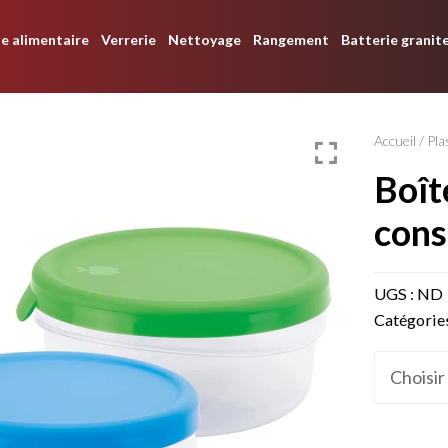
e alimentaire
Verrerie
Nettoyage
Rangement
Batterie granit
Accueil
/
Pla
boîtes de
cons
UGS :
ND
Catégorie