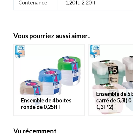
Contenance
1,20 lt, 2,20 lt
vous pourriez aussi aimer..
ensemble de 5 boîtes
ensemble de 4 boites
carré de 5,3l( 0,
ronde de 0,25lt l
1,3 l *2)
vu récemment