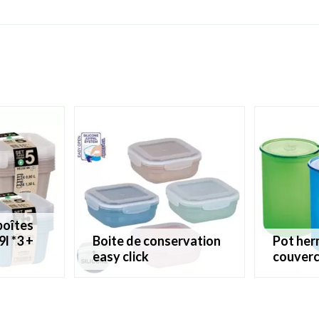
9l *3 +
boite de conservation
pot hermétique avec
easy click
couverc