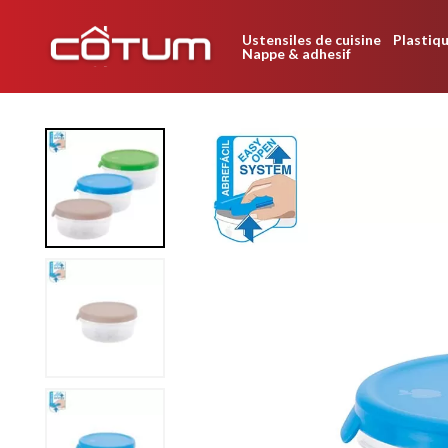
Ustensiles de cuisine
Plastiqu
Nappe & adhesif