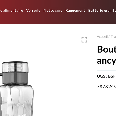
e alimentaire
Verrerie
Nettoyage
Rangement
Batterie granit
Accueil
/
Tra
bouteille d’eau
ancy
UGS :
BSF
7X7X24