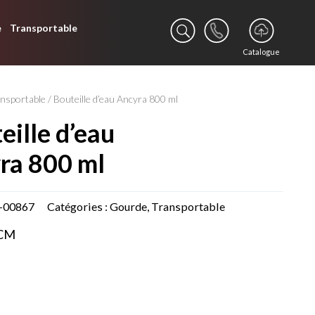
e
Transportable
Catalogue
nsportable
/ Bouteille d’eau Ancyra 800 ml
ra 800 ml
-00867
Catégories :
Gourde
,
Transportable
 CM