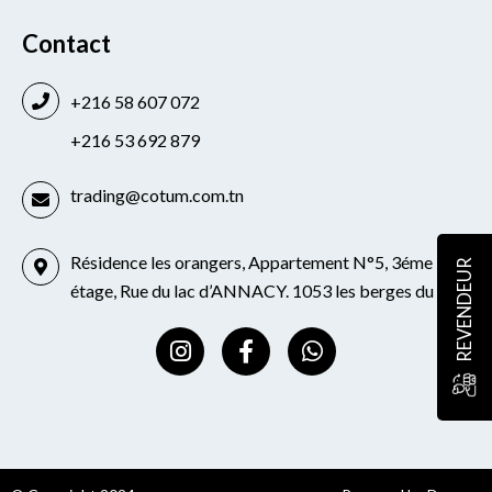
Contact
+216 58 607 072
+216 53 692 879
trading@cotum.com.tn
Résidence les orangers, Appartement N°5, 3éme
REVENDEUR
étage, Rue du lac d’ANNACY. 1053 les berges du lac
I
F
W
n
a
h
s
c
a
t
e
t
a
b
s
g
o
a
r
o
p