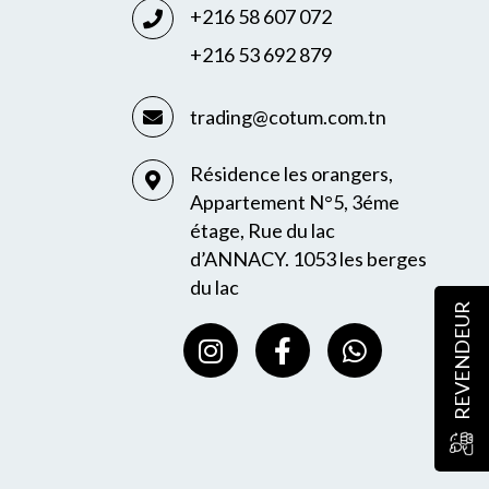
+216 58 607 072
+216 53 692 879
trading@cotum.com.tn
Résidence les orangers,
Appartement N°5, 3éme
étage, Rue du lac
d’ANNACY. 1053 les berges
du lac
REVENDEUR
I
F
W
n
a
h
s
c
a
t
e
t
a
b
s
g
o
a