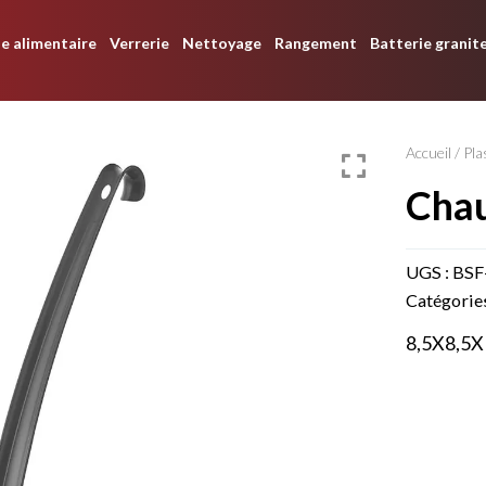
e alimentaire
Verrerie
Nettoyage
Rangement
Batterie granit
Accueil
/
Pla
cha
UGS :
BSF
Catégorie
8,5X8,5