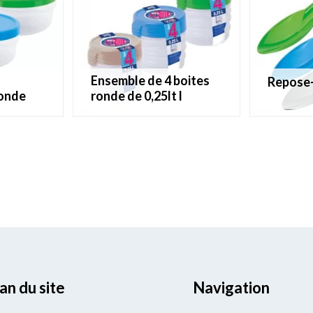
ensemble de 4 boites
repose
ronde
ronde de 0,25lt l
an du site
Navigation