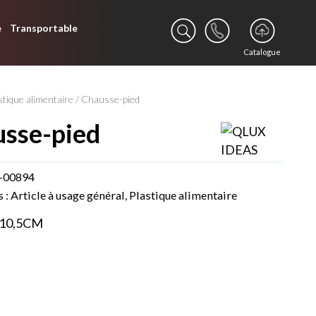
e
Transportable
Catalogue
stique alimentaire
/ Chausse-pied
usse-pied
-00894
s :
Article à usage général
,
Plastique alimentaire
X10,5CM