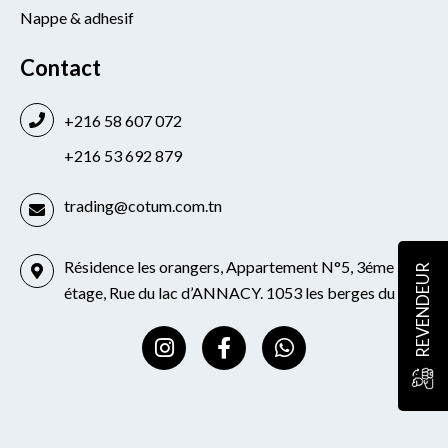
Nappe & adhesif
Contact
+216 58 607 072
+216 53 692 879
trading@cotum.com.tn
Résidence les orangers, Appartement N°5, 3éme
REVENDEUR
étage, Rue du lac d’ANNACY. 1053 les berges du lac
I
F
W
n
a
h
s
c
a
t
e
t
a
b
s
g
o
a