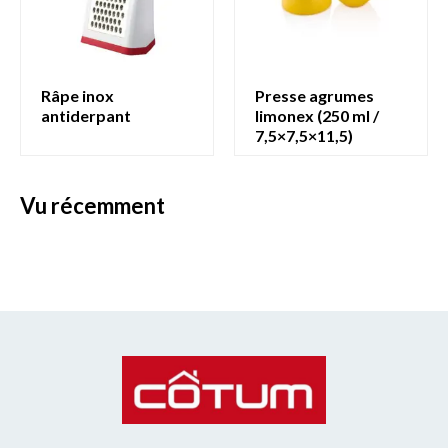
râpe inox
presse agrumes
antiderpant
limonex (250 ml /
7,5×7,5×11,5)
vu récemment