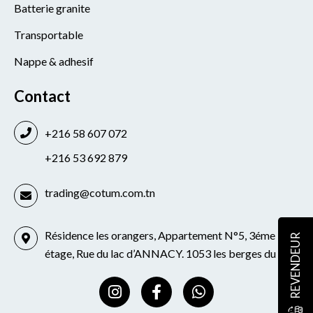
Batterie granite
Transportable
Nappe & adhesif
Contact
+216 58 607 072
+216 53 692 879
trading@cotum.com.tn
Résidence les orangers, Appartement N°5, 3éme
REVENDEUR
étage, Rue du lac d’ANNACY. 1053 les berges du lac
I
F
W
n
a
h