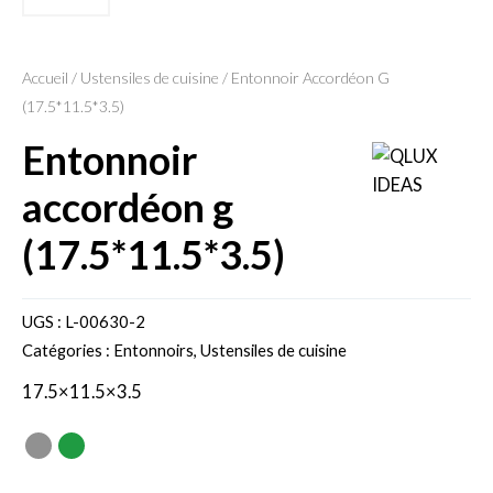
Accueil
/
Ustensiles de cuisine
/ Entonnoir Accordéon G
(17.5*11.5*3.5)
entonnoir
accordéon g
(17.5*11.5*3.5)
UGS :
L-00630-2
Catégories :
Entonnoirs
,
Ustensiles de cuisine
17.5×11.5×3.5