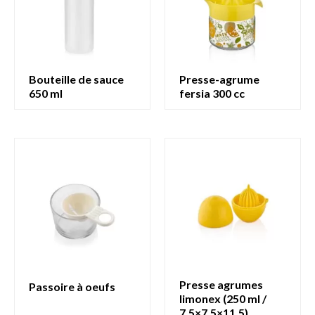
bouteille de sauce
presse-agrume
650 ml
fersia 300 cc
presse agrumes
passoire à oeufs
limonex (250 ml /
7,5×7,5×11,5)