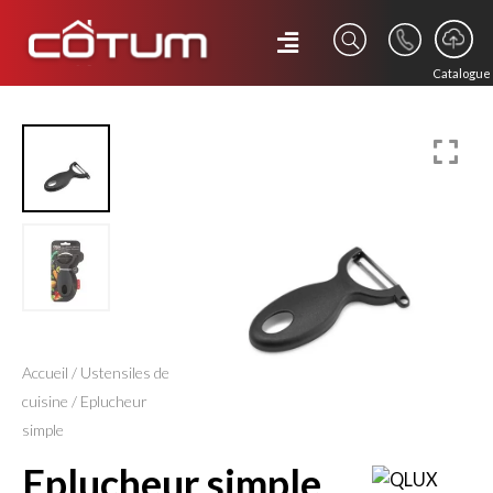
Catalogue
Accueil
/
Ustensiles de
cuisine
/ Eplucheur
simple
eplucheur simple