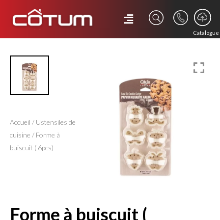
Catalogue
Accueil
/
Ustensiles de
cuisine
/ Forme à
buiscuit ( 6pcs)
forme à buiscuit (