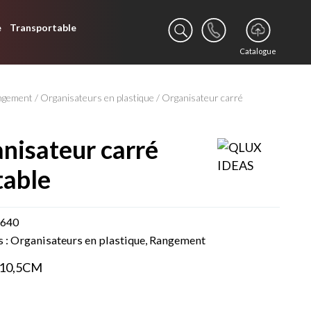
e
Transportable
Catalogue
ngement
/
Organisateurs en plastique
/ Organisateur carré
table
0640
s :
Organisateurs en plastique
,
Rangement
X10,5CM