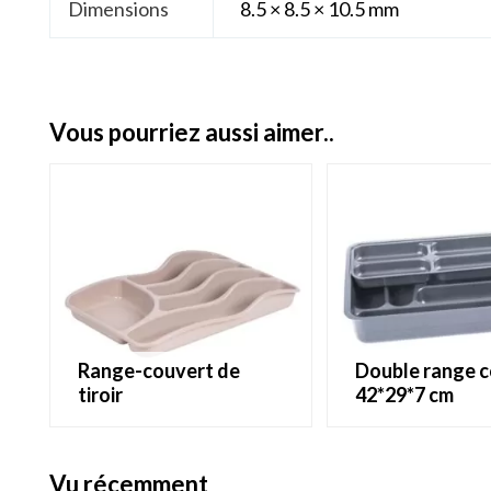
Dimensions
8.5 × 8.5 × 10.5 mm
vous pourriez aussi aimer..
range-couvert de
double range couverts
tiroir
42*29*7 cm
vu récemment