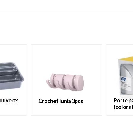
porte papier wallstar
crochet lunia 3pcs
(colors 