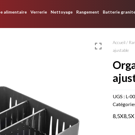
e alimentaire
Verrerie
Nettoyage
Rangement
Batterie granit
Accueil
/
Ra
ajustable
organisateur carré
ajus
UGS :
L-0
Catégorie
8,5X8,5