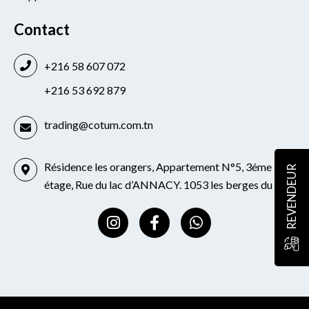
Contact
+216 58 607 072
+216 53 692 879
trading@cotum.com.tn
Résidence les orangers, Appartement N°5, 3éme
REVENDEUR
étage, Rue du lac d’ANNACY. 1053 les berges du lac
I
F
W
n
a
h
s
c
a
t
e
t
a
b
s
g
o
a
r
o
p