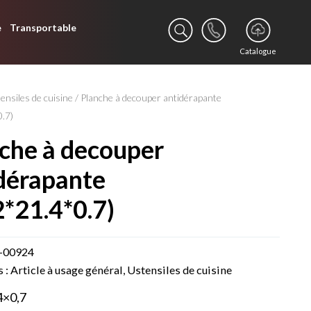
e
Transportable
Catalogue
ensiles de cuisine
/ Planche à decouper antidérapante
0.7)
dérapante
2*21.4*0.7)
-00924
s :
Article à usage général
,
Ustensiles de cuisine
4×0,7