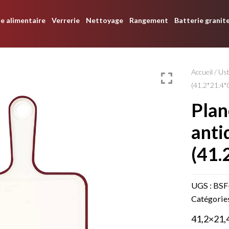
e alimentaire
Verrerie
Nettoyage
Rangement
Batterie granit
Accueil
/
Ust
(41.2*21.4*
planche à decouper
anti
(41.
UGS :
BSF
Catégorie
41,2×21,