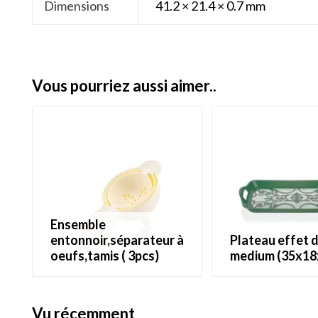
Dimensions
41.2 × 21.4 × 0.7 mm
vous pourriez aussi aimer..
ensemble
entonnoir,séparateur à
plateau effet dentelle
oeufs,tamis ( 3pcs)
medium (35x18
vu récemment