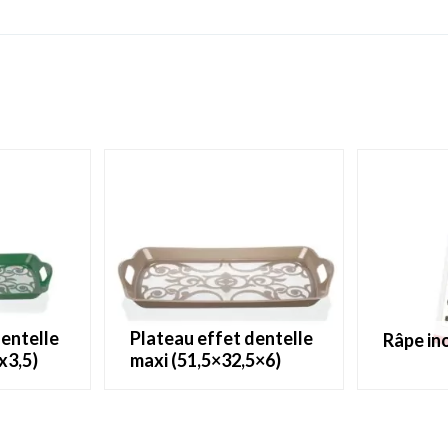
plateau effet dentelle
râpe i
x3,5)
maxi (51,5×32,5×6)