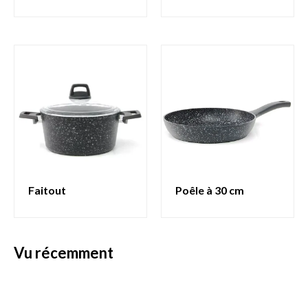
faitout
poêle à 30 cm
vu récemment